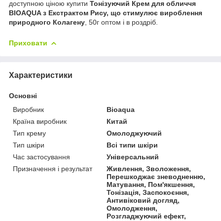
доступною ціною купити
Тонізуючий Крем для обличчя
BIOAQUA з Екстрактом Рису, що стимулює вироблення
природного Колагену
, 50г оптом і в роздріб.
Приховати
Характеристики
Основні
Виробник
Bioaqua
Країна виробник
Китай
Тип крему
Омолоджуючий
Тип шкіри
Всі типи шкіри
Час застосування
Універсальний
Призначення і результат
Живлення, Зволоження,
Перешкоджає зневодненню,
Матування, Пом'якшення,
Тонізація, Заспокоєння,
Антивіковий догляд,
Омолодження,
Розгладжуючий ефект,