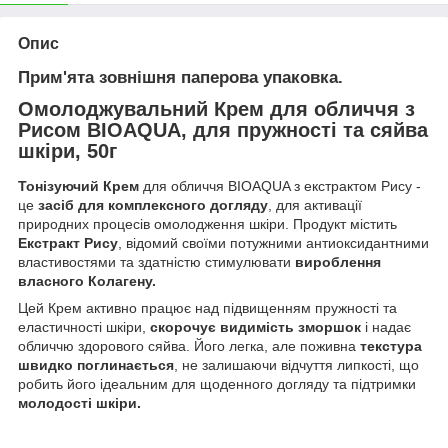
Опис
Прим'ята зовнішня паперова упаковка.
Омолоджувальний Крем для обличчя з
Рисом BIOAQUA, для пружності та сяйва
шкіри, 50г
Тонізуючий Крем
для обличчя BIOAQUA з екстрактом Рису -
це
засіб для комплексного догляду
, для активації
природних процесів омолодження шкіри. Продукт містить
Екстракт Рису
, відомий своїми потужними антиоксидантними
властивостями та здатністю стимулювати
вироблення
власного Колагену.
Цей Крем активно працює над підвищенням пружності та
еластичності шкіри,
скорочує видимість зморшок
і надає
обличчю здорового сяйва. Його легка, але поживна
текстура
швидко поглинається
, не залишаючи відчуття липкості, що
робить його ідеальним для щоденного догляду та підтримки
молодості шкіри.