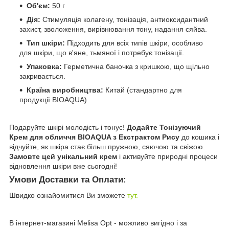
Об'єм:
50 г
Дія:
Стимуляція колагену, тонізація, антиоксидантний
захист, зволоження, вирівнювання тону, надання сяйва.
Тип шкіри:
Підходить для всіх типів шкіри, особливо
для шкіри, що в'яне, тьмяної і потребує тонізації.
Упаковка:
Герметична баночка з кришкою, що щільно
закривається.
Країна виробництва:
Китай (стандартно для
продукції BIOAQUA)
Подаруйте шкірі молодість і тонус!
Додайте Тонізуючий
Крем для обличчя BIOAQUA з Екстрактом Рису
до кошика і
відчуйте, як шкіра стає більш пружною, сяючою та свіжою.
Замовте цей унікальний крем
і активуйте природні процеси
відновлення шкіри вже сьогодні!
Умови Доставки та Оплати:
Швидко ознайомитися Ви зможете
тут.
В інтернет-магазині Melisa Opt - можливо вигідно і за