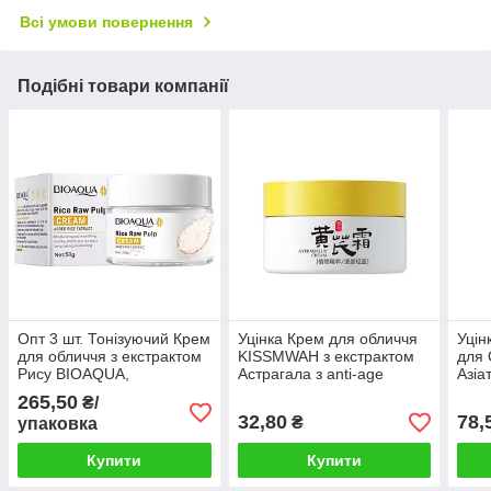
Всі умови повернення
Подібні товари компанії
Опт 3 шт. Тонізуючий Крем
Уцінка Крем для обличчя
Уцін
для обличчя з екстрактом
KISSMWAH з екстрактом
для 
Рису BIOAQUA,
Астрагала з anti-age
Азіа
стимуляція вироблення
ефектом, запобігає сухості
пруж
265,50
₴/
Колагену та молодість
шкіри, 50g
шкір
32,80
78,
₴
упаковка
шкіри, 50г
Купити
Купити