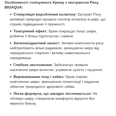
Особливості тонізуючого Крему з екстрактом Рису
BIOAQUA:
Стимуляція вироблення колагену:
Екстракт Рису
активізує природні процеси синтезу колагену в шкірі, що
сприяє підвищенню її пружності.
Тонізуючий ефект:
Крем покращує тонус шкіри,
роблячи її більш підтягнутою і свіжою.
Антиоксидантний захист:
Активні компоненти рису
нейтралізують вільні радикали, захищаючи шкіру від
передчасного старіння і впливу навколишнього
середовища.
Глибоке зволоження:
Забезпечує тривале
насичення шкіри вологою, усуваючи сухість і лущення.
Вирівнювання тону і сяйво:
Крем сприяє
освітленню шкіри, зменшенню пігментації і наданню
обличчю природного здорового сяйва.
Легка формула, що швидко поглинається:
Не
обтяжує шкіру, створюючи комфортні відчуття без
жирного блиску.