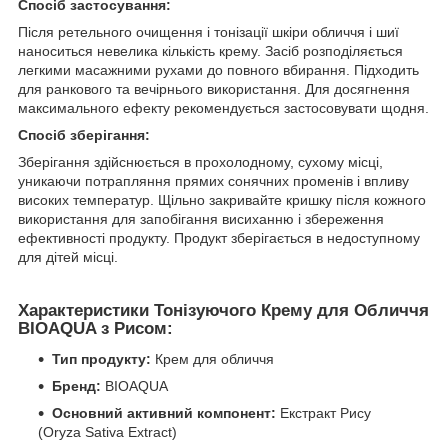
Спосіб застосування:
Після ретельного очищення і тонізації шкіри обличчя і шиї
наноситься невелика кількість крему. Засіб розподіляється
легкими масажними рухами до повного вбирання. Підходить
для ранкового та вечірнього використання. Для досягнення
максимального ефекту рекомендується застосовувати щодня.
Спосіб зберігання:
Зберігання здійснюється в прохолодному, сухому місці,
уникаючи потрапляння прямих сонячних променів і впливу
високих температур. Щільно закривайте кришку після кожного
використання для запобігання висиханню і збереження
ефективності продукту. Продукт зберігається в недоступному
для дітей місці.
Характеристики Тонізуючого Крему для Обличчя
BIOAQUA з Рисом:
Тип продукту:
Крем для обличчя
Бренд:
BIOAQUA
Основний активний компонент:
Екстракт Рису
(Oryza Sativa Extract)