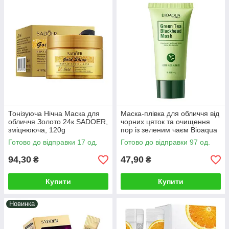
Тонізуюча Нічна Маска для
Маска-плівка для обличчя від
обличчя Золото 24к SADOER,
чорних цяток та очищення
зміцнююча, 120g
пор із зеленим чаєм Bioaqua
Green Tea Blackhead Mask,
Готово до відправки 17 од.
Готово до відправки 97 од.
вирівнююча тон, заспок
94,30
47,90
₴
₴
Купити
Купити
Новинка