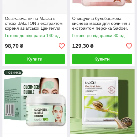
Освіжаюча нічна Маска в
Очищуюча бульбашкова
стіках BAIZTON з екстрактом
киснева маска для обличчя з
кореня азіатської Центелли
екстрактом персика Sadoer,
та Алое Вера, зволожуюча,
оновлення, зволоження, від
Готово до відправки 140 од.
Готово до відправки 80 од.
60г
чорних точок, акне, 100 г
98,70
129,30
₴
₴
Купити
Купити
Новинка