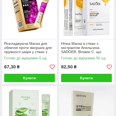
Розгладжуюча Маска для
Нічна Маска в стіках з
обличчя проти зморшок для
екстрактом Апельсина
пружності шкіри у стіках з
SADOER, Вітамін С, що
Фібронектином SADOER, 80г
освітлює пігментацію, від
Готово до відправки 5 од.
Готово до відправки 50 од.
зморшок і акне, 80ml (4ml*20)
67,30
82,50
₴
₴
Купити
Купити