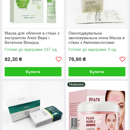
Маска для обличчя в стіках з
Омолоджувальна
екстрактом Алое Вера і
зволожувальна нічна Маска в
Бетаїном Bioaqua,
стіках з Амінокислотами
відновлююча,
Шовку та Сублімованим
Готово до відправки 137 од.
Готово до відправки 3 од.
пом'якшувальна, 80ml (4ml *
сухим екстрактом,
20)
CINDYNAL, 80г(4г*20)
82,30
76,90
₴
₴
Купити
Купити
Новинка