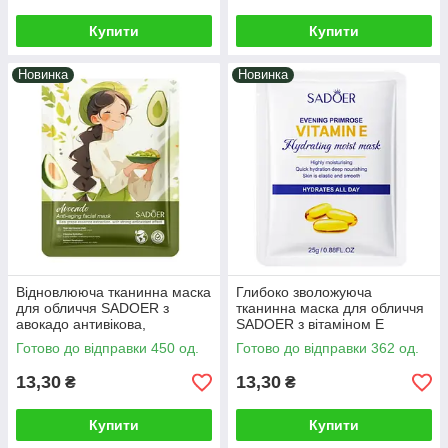
Купити
Купити
Новинка
Новинка
Відновлююча тканинна маска
Глибоко зволожуюча
для обличчя SADOER з
тканинна маска для обличчя
авокадо антивікова,
SADOER з вітаміном Е
зволожуюча, від набряклості,
антивікова, від сухості,
Готово до відправки 450 од.
Готово до відправки 362 од.
сухості, зморшок, гусячих
подразнень, зморшок, 25 г
лапок
13,30
13,30
₴
₴
Купити
Купити