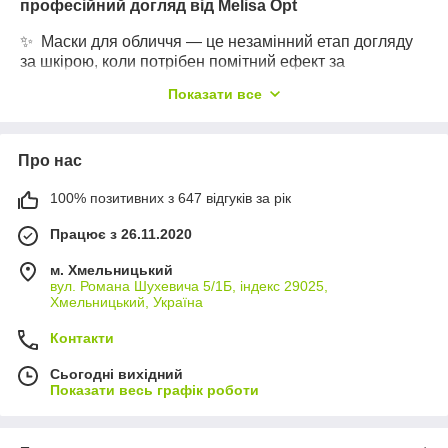
професійний догляд від Melisa Opt
✨ Маски для обличчя — це незамінний етап догляду
за шкірою, коли потрібен помітний ефект за
мінімальний час. Навіть найкращий крем або
Показати все
сироватка не завжди здатні глибоко вплинути на стан
шкіри. Саме тому маски для обличчя стали справжнім
експрес-засобом у домашньому та професійному
Про нас
догляді. Вони інтенсивно зволожують, очищують,
заспокоюють, живлять і допомагають шкірі виглядати
100% позитивних з 647 відгуків за рік
свіжою, доглянутою та здоровою вже після першого
застосування.
Працює з 26.11.2020
В інтернет-магазині Melisa Opt ви можете купити маски
для обличчя оптом і вроздріб за вигідними цінами. У
м. Хмельницький
вул. Романа Шухевича 5/1Б, індекс 29025,
каталозі представлений широкий асортимент масок
Хмельницький, Україна
для різних типів шкіри: сухої, жирної, комбінованої,
чутливої та проблемної. Це ідеальне рішення як для
Контакти
особистого використання, так і для салонів краси,
косметологів та магазинів, які шукають якісну
Сьогодні вихідний
продукцію за вигідними оптовими цінами.
Показати весь графік роботи
🔍 Чому варто додати маски для обличчя у