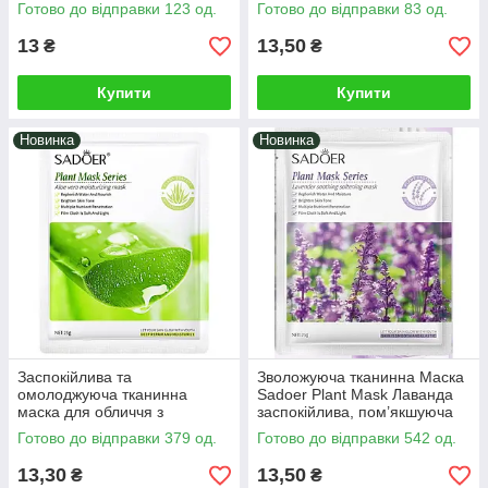
екстрактом дикого Овса 25g
Готово до відправки 123 од.
Готово до відправки 83 од.
13
13,50
₴
₴
Купити
Купити
Новинка
Новинка
Заспокійлива та
Зволожуюча тканинна Маска
омолоджуюча тканинна
Sadoer Plant Mask Лаванда
маска для обличчя з
заспокійлива, пом’якшуюча
екстрактом алое вера
25g
Готово до відправки 379 од.
Готово до відправки 542 од.
SADOER, зволоження та
відновлення, 25 г
13,30
13,50
₴
₴