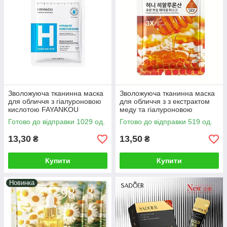
Зволожуюча тканинна маска
Зволожуюча тканинна маска
для обличчя з гіалуроновою
для обличчя з з екстрактом
кислотою FAYANKOU
меду та гіалуроновою
омолоджуюча, від сухості,
кислотою SADOER , для
Готово до відправки 1029 од.
Готово до відправки 519 од.
стягнення, зморшок,
живлення та омолодження
набряклості
шкіри 25г
13,30
13,50
₴
₴
Купити
Купити
Новинка