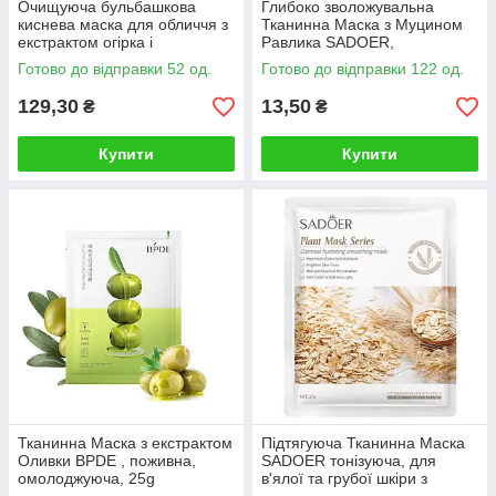
Очищуюча бульбашкова
Глибоко зволожувальна
киснева маска для обличчя з
Тканинна Маска з Муцином
екстрактом огірка і
Равлика SADOER,
гіалуроновою кислотою
відновлювальна, 25g
Готово до відправки 52 од.
Готово до відправки 122 од.
Sadoer, легкий пілінг, 100 мл
129,30
13,50
₴
₴
Купити
Купити
Тканинна Маска з екстрактом
Підтягуюча Тканинна Маска
Оливки BPDE , поживна,
SADOER тонізуюча, для
омолоджуюча, 25g
в'ялої та грубої шкіри з