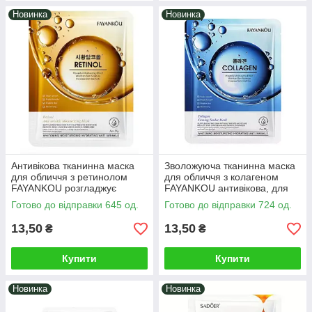
Новинка
Новинка
Антивікова тканинна маска
Зволожуюча тканинна маска
для обличчя з ретинолом
для обличчя з колагеном
FAYANKOU розгладжує
FAYANKOU антивікова, для
зморшки, освітлює
зміцнення овалу зрілої,
Готово до відправки 645 од.
Готово до відправки 724 од.
пігментацію, відновлює
вікової шкіри 25г
пружність шкіри
13,50
13,50
₴
₴
Купити
Купити
Новинка
Новинка