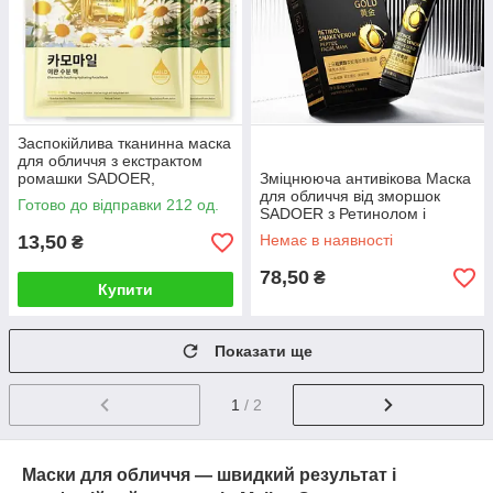
Заспокійлива тканинна маска
для обличчя з екстрактом
ромашки SADOER,
Зміцнююча антивікова Маска
зволожуюча від сухості,
для обличчя від зморшок
Готово до відправки 212 од.
стягнення, зморшок,
SADOER з Ретинолом і
набряклості, 25г
пептидом Зміїної отрути в
13,50
Немає в наявності
₴
стиках, 10*6г
78,50
₴
Купити
Показати ще
1
/ 2
Маски для обличчя — швидкий результат і