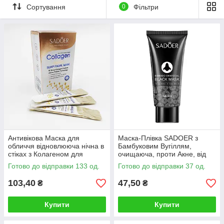
Сортування
0
Фільтри
Антивікова Маска для
Маска-Плівка SADOER з
обличчя відновлююча нічна в
Бамбуковим Вугіллям,
стіках з Колагеном для
очищаюча, проти Акне, від
глибокого зволоження
Чорних точок, для
Готово до відправки 133 од.
Готово до відправки 37 од.
SADOER, 20*4мл
проблемної шкіри, 60g
103,40
47,50
₴
₴
Купити
Купити