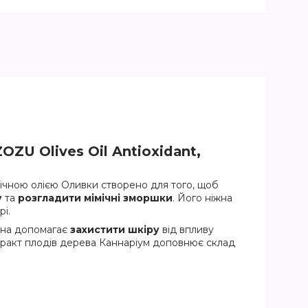
ZU Olives Oil Antioxidant,
ічною олією Оливки створено для того, щоб
у
та
розгладити мімічні зморшки
. Його ніжна
рі.
она допомагає
захистити шкіру
від впливу
стракт плодів дерева Каннаріум доповнює склад