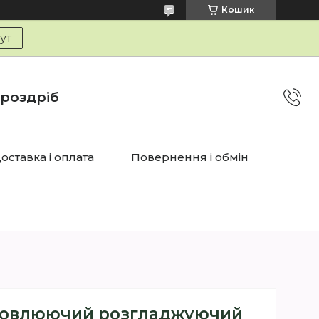
Кошик
тут
 роздріб
оставка і оплата
Повернення і обмін
дновлюючий розгладжуючий