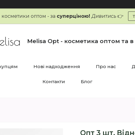
и косметики оптом - за
суперціною!
Дивитись
👉
Melisa Opt - косметика оптом та в
купцям
Нові надходження
Про нас
Д
Контакти
Блог
Опт 3 шт. Ві