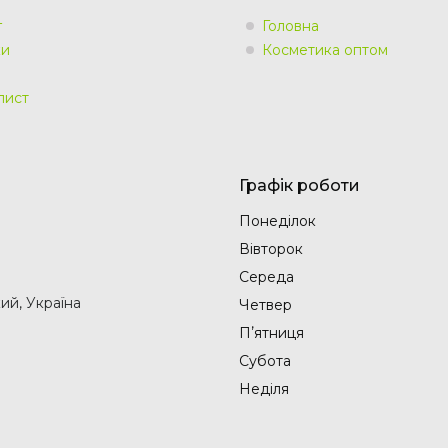
г
Головна
ки
Косметика оптом
лист
Графік роботи
Понеділок
Вівторок
Середа
ий, Україна
Четвер
Пʼятниця
Субота
Неділя