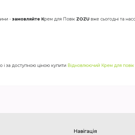
ини -
замовляйте К
рем для Повік
ZOZU
вже сьогодні та нас
но і за доступною ціною купити
Відновлюючий Крем для повік 
Навігація