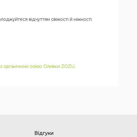
олоджуйтеся відчуттям свіжості й ніжності
з органічною олією Оливки ZOZU,
Відгуки