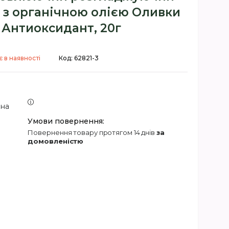
 з органічною олією Оливки
 Антиоксидант, 20г
 в наявності
Код:
62821-3
 на
повернення товару протягом 14 днів
за
домовленістю