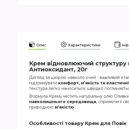
Опис
Характеристики
Інф
Крем відновлюючий структуру шк
Антиоксидант, 20г
Догляд за шкірою навколо очей - важливий ета
підтримувати
комфорт, м’якість та еластичн
текстура легко наноситься, швидко поглинаєтьс
Формула Крему містить натуральну олію Оливки
навколишнього середовища
, сприяючи її с
природною
м’якістю
.
Особливості товару Крем для Повік