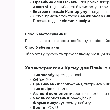
Органічна олія Оливки
- природне джере
Алантоїн
- для м’якості й комфорту шкіри
Екстракт плодів Каннаріуму
- натуральна
Легка, приємна текстура
без жирного бл
Підходить для
всіх типів шкіри
Спосіб застосування:
Після очищення нанести необхідну кількість К
Спосіб зберігання:
Зберігати у сухому та прохолодному місці, уник
Характеристики
Крему для Повік з
Тип засобу:
крем для повік
Об’єм:
20 г
Призначення:
зволоження, підтримка м’як
Тип шкіри:
всі типи
Активні компоненти:
органічна олія оливк
Час використання:
ранок/вечір
Форма випуску:
крем у тюбику
Бренд:
ZOZU