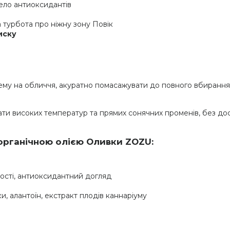
ло антиоксидантів
 турбота про ніжну зону Повік
иску
рему на обличчя, акуратно помасажувати до повного вбирання
ати високих температур та прямих сонячних променів, без дос
 органічною олією Оливки ZOZU:
ості, антиоксидантний догляд
и, алантоїн, екстракт плодів каннаріуму