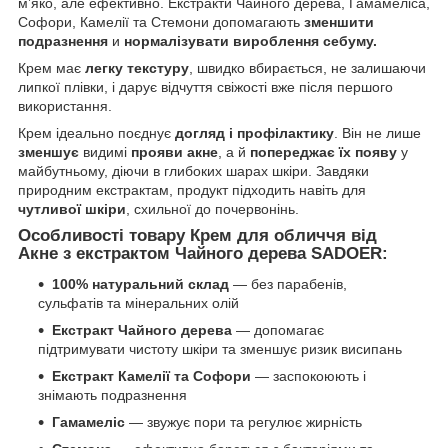
м’яко, але ефективно. Екстракти Чайного дерева, Гамамеліса,
Софори, Камелії та Стемони допомагають
зменшити
подразнення
и
нормалізувати вироблення себуму.
Крем має
легку текстуру
, швидко вбирається, не залишаючи
липкої плівки, і дарує відчуття свіжості вже після першого
використання.
Крем ідеально поєднує
догляд і профілактику
. Він не лише
зменшує
видимі
прояви акне
, а й
попереджає їх появу
у
майбутньому, діючи в глибоких шарах шкіри. Завдяки
природним екстрактам, продукт підходить навіть для
чутливої шкіри
, схильної до почервонінь.
Особливості товару Крем для обличчя від
Акне з екстрактом Чайного дерева SADOER:
100%
натуральний склад
— без парабенів,
сульфатів та мінеральних олій
Екстракт Чайного дерева
— допомагає
підтримувати чистоту шкіри та зменшує ризик висипань
Екстракт Камелії та Софори
— заспокоюють і
знімають подразнення
Гамамеліс
— звужує пори та регулює жирність