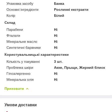
Упаковка засобу
Банка
Основні інгредієнти
Рослинні екстракти
Колір
Білий
Склад
Парабени
Ні
Фталати
Ні
Мінеральне масло
Ні
Синтетичні барвники
Ні
Користувальницькі характеристики
Кількість у пакуванні
3 шт.
Проблема шкіри
Акне, Прыщи, Жирний блиск
Гіпоалергенно
Ні
Мінеральна олія
Ні
Приховати
Умови доставки