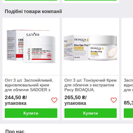
Подібні товари компанії
Опт 3 шт. Заспокійливий,
Опт 3 шт. Тонізуючий Крем
Засп
відновлювальний крем
для обличчя з екстрактом
відн
для обличчя SADOER з
Рису BIOAQUA,
для 
керамідами, зволожуючий
стимуляція вироблення
кера
244,50
265,50
₴/
₴/
від сухості, почервоніння,
Колагену та молодість
від 
85,
упаковка
упаковка
подразнень
шкіри, 50г
подр
Купити
Купити
Про нас