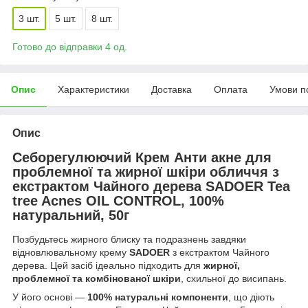
3 шт.
5 шт.
8 шт.
Готово до відправки 4 од.
Опис
Характеристики
Доставка
Оплата
Умови п
Опис
Себорегулюючий Крем Анти акне для
проблемної та жирної шкіри обличчя з
екстрактом Чайного дерева SADOER Tea
tree Acnes OIL CONTROL, 100%
натуральний, 50г
Позбудьтесь жирного блиску та подразнень завдяки
відновлювальному крему
SADOER
з екстрактом Чайного
дерева. Цей засіб ідеально підходить для
жирної,
проблемної та комбінованої шкіри
, схильної до висипань.
У його основі —
100% натуральні компоненти
, що діють