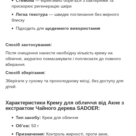
Стемона
— ефективно бореться з бактеріями та
прискорює регенерацію шкіри
Легка текстура
— швидке поглинання без жирного
блиску
Підходить для
щоденного використання
Спосіб застосування:
Після очищення нанести необхідну кількість крему на
обличчя, акуратно помасажувати і поплескати до повного
вбирання.
Спосіб зберігання:
Зберігати у сухому та прохолодному місці, без доступу для
дітей.
Характеристики
Крему для обличчя від Акне з
екстрактом Чайного дерева SADOER:
Тип засобу:
Крем для обличчя
Об’єм:
50 г
Призначення:
Контроль жирності, проти акне,