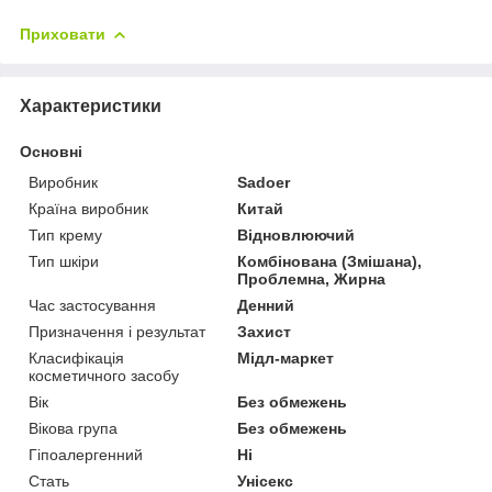
Приховати
Характеристики
Основні
Виробник
Sadoer
Країна виробник
Китай
Тип крему
Відновлюючий
Тип шкіри
Комбінована (Змішана),
Проблемна, Жирна
Час застосування
Денний
Призначення і результат
Захист
Класифікація
Мідл-маркет
косметичного засобу
Вік
Без обмежень
Вікова група
Без обмежень
Гіпоалергенний
Ні
Стать
Унісекс