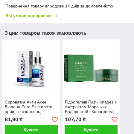
Повернення товару впродовж 14 днів за домовленістю
Всі умови повернення
З цим товаром також замовляють
Сироватка Анти Акне
Гідрогелеві Патчі Images з
Bioaqua Pure Skin проти
екстрактом Морських
прищів і запалень,
Водоростей і Колагеном,
антибактеріального
вітамінний догляд, 60шт
81,90
107,70
₴
₴
впливу, 30ml
Купити
Купити