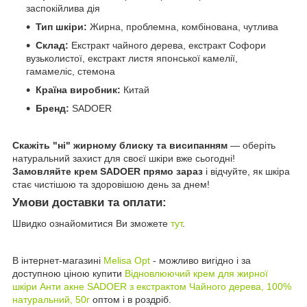
заспокійлива дія
Тип шкіри:
Жирна, проблемна, комбінована, чутлива
Склад:
Екстракт чайного дерева, екстракт Софори
вузьколистої, екстракт листя японської камелії,
гамамеліс, стемона
Країна виробник:
Китай
Бренд:
SADOER
Скажіть "ні" жирному блиску та висипанням
— оберіть
натуральний захист для своєї шкіри вже сьогодні!
Замовляйте крем SADOER прямо зараз
і відчуйте, як шкіра
стає чистішою та здоровішою день за днем!
Умови доставки та оплати:
Швидко ознайомитися Ви зможете
тут
.
В інтернет-магазині
Melisa Opt
- можливо вигідно і за
доступною ціною купити
Відновлюючий крем для жирної
шкіри Анти акне SADOER з екстрактом Чайного дерева, 100%
натуральний, 50г
оптом і в роздріб.