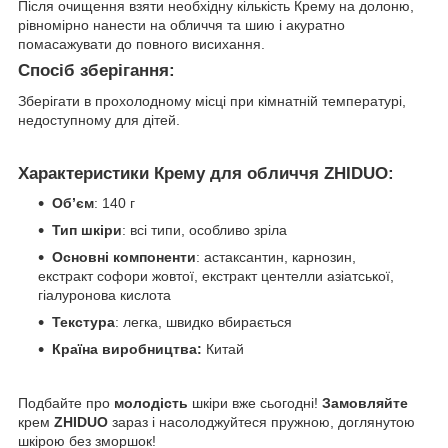
Після очищення взяти необхідну кількість Крему на долоню,
рівномірно нанести на обличчя та шию і акуратно
помасажувати до повного висихання.
Спосіб зберігання:
Зберігати в прохолодному місці при кімнатній температурі,
недоступному для дітей.
Характеристики Крему для обличчя ZHIDUO:
Об’єм
: 140 г
Тип шкіри
: всі типи, особливо зріла
Основні компоненти
: астаксантин, карнозин,
екстракт софори жовтої, екстракт центелли азіатської,
гіалуронова кислота
Текстура
: легка, швидко вбирається
Країна виробництва:
Китай
Подбайте про
молодість
шкіри вже сьогодні!
Замовляйте
крем
ZHIDUO
зараз і насолоджуйтеся пружною, доглянутою
шкірою без зморшок!