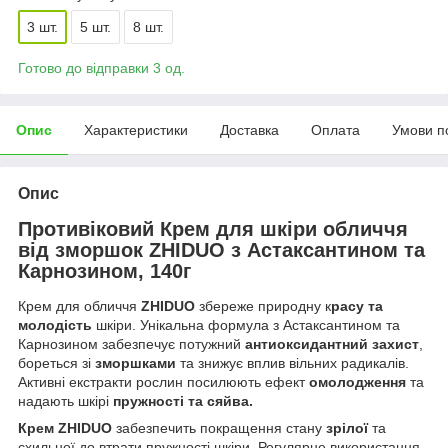
3 шт.
5 шт.
8 шт.
Готово до відправки 3 од.
Опис
Характеристики
Доставка
Оплата
Умови п
Опис
Противіковий Крем для шкіри обличчя
від зморшок ZHIDUO з Астаксантином та
Карнозином, 140г
Крем для обличчя
ZHIDUO
збереже природну к
расу та
молодість
шкіри. Унікальна формула з Астаксантином та
Карнозином забезпечує потужний
антиоксидантний захист
,
бореться зі
зморшками
та знижує вплив вільних радикалів.
Активні екстракти рослин посилюють ефект
омолодження
та
надають шкірі
пружності та сяйва.
Крем ZHIDUO
забезпечить покращення стану
зрілої
та
схильної до втрати пружності шкіри. Регулярне використання