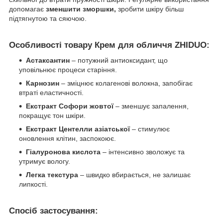
допомагає
зменшити зморшки,
зробити шкіру більш
підтягнутою та сяючою.
Особливості товару Крем для обличчя ZHIDUO:
Астаксантин
– потужний антиоксидант, що
уповільнює процеси старіння.
Карнозин
– зміцнює колагенові волокна, запобігає
втраті еластичності.
Екстракт Софори жовтої
– зменшує запалення,
покращує тон шкіри.
Екстракт Центелли азіатської
– стимулює
оновлення клітин, заспокоює.
Гіалуронова кислота
– інтенсивно зволожує та
утримує вологу.
Легка текстура
– швидко вбирається, не залишає
липкості.
Спосіб застосування: