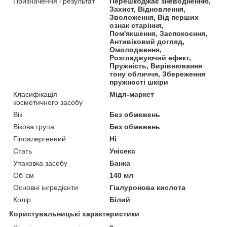
Призначення і результат
Перешкоджає зневодненню,
Захист, Відновлення,
Зволоження, Від перших
ознак старіння,
Пом'якшення, Заспокоєння,
Антивіковий догляд,
Омолодження,
Розгладжуючий ефект,
Пружність, Вирівнювання
тону обличчя, Збереження
пружності шкіри
Класифікація
Мідл-маркет
косметичного засобу
Вік
Без обмежень
Вікова група
Без обмежень
Гіпоалергенний
Ні
Стать
Унісекс
Упаковка засобу
Банка
Об`єм
140 мл
Основні інгредієнти
Гіалуронова кислота
Колір
Білий
Користувальницькі характеристики