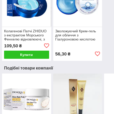
Колагенові Патчі ZHIDUO
Зволожуючий Крем-гель
з екстрактом Морського
для обличчя з
Фенхелю відновлюючі, з
Гіалуроновою кислотою
Гіалуроновою кислотою та
Bioaqua розгладжуючий з
109,50
₴
Вітаміном Е, 60шт
антиоксидантною дією,
38g
56,30
₴
Купити
Подібні товари компанії