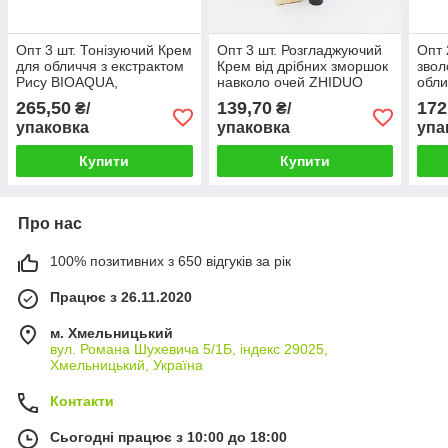
Опт 3 шт. Тонізуючий Крем
Опт 3 шт. Розгладжуючий
Опт 
для обличчя з екстрактом
Крем від дрібних зморшок
звол
Рису BIOAQUA,
навколо очей ZHIDUO
обли
стимуляція вироблення
поживний крем для повік з
MOO
265,50
139,70
172
₴/
₴/
Колагену та молодість
Пептидом Ікри, 30г
Амін
упаковка
упаковка
упа
шкіри, 50г
Купити
Купити
Про нас
100% позитивних з 650 відгуків за рік
Працює з 26.11.2020
м. Хмельницький
вул. Романа Шухевича 5/1Б, індекс 29025,
Хмельницький, Україна
Контакти
Сьогодні працює з 10:00 до 18:00