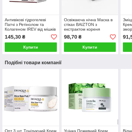
Антивікові гідрогелеві
Освіжаюча нічна Маска в
Змі
Патчі з Ретінолом та
стіках BAIZTON з
Крем
Колагеном IREV від мішків
екстрактом кореня
змо
та темних кіл під очима,
азіатської Центелли та
Кола
145,30
98,70
91,
₴
₴
60шт
Алое Вера, зволожуюча,
Амін
60г
Купити
Купити
Подібні товари компанії
Опт 3 шт. Тонізуючий Крем
Уцінка Поживний Крем
Від