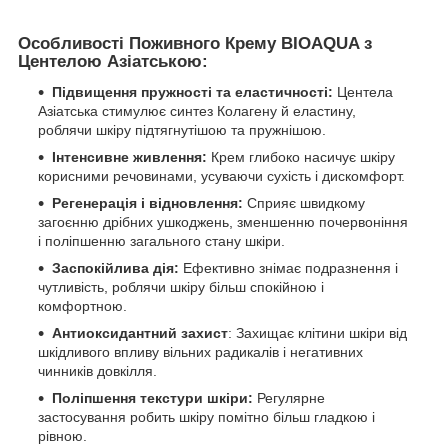
Особливості Поживного Крему BIOAQUA з
Центелою Азіатською:
Підвищення пружності та еластичності:
Центела
Азіатська стимулює синтез Колагену й еластину,
роблячи шкіру підтягнутішою та пружнішою.
Інтенсивне живлення:
Крем глибоко насичує шкіру
корисними речовинами, усуваючи сухість і дискомфорт.
Регенерація і відновлення:
Сприяє швидкому
загоєнню дрібних ушкоджень, зменшенню почервоніння
і поліпшенню загального стану шкіри.
Заспокійлива дія:
Ефективно знімає подразнення і
чутливість, роблячи шкіру більш спокійною і
комфортною.
Антиоксидантний захист
: Захищає клітини шкіри від
шкідливого впливу вільних радикалів і негативних
чинників довкілля.
Поліпшення текстури шкіри:
Регулярне
застосування робить шкіру помітно більш гладкою і
рівною.