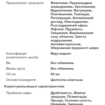
Призначення і результат
Живлення, Перешкоджає
зневодненню, Зволоження,
Відновлення, Матування,
Пом'якшення, Тонізація,
Регенерація, Антивіковий
догляд, Омолодження,
Розгладжуючий ефект,
Ліфтинг, Пружність,
Зміцнення, Вирівнювання
тону обличчя, Зняття
подразнення,
Антибактеріальне,
Збереження пружності шкіри
Класифікація
Мідл-маркет
косметичного засобу
Вік
Без обмежень
Вікова група
Без обмежень
Об`єм
50 мл
Основні інгредієнти
Центелла азіатська
Користувальницькі характеристики
Проблема шкіри
Дрябливість, Мімічні
зморшки, Пігментація,
Прыщи, Сезонна сухість,
Шоввінія, Зморшки,