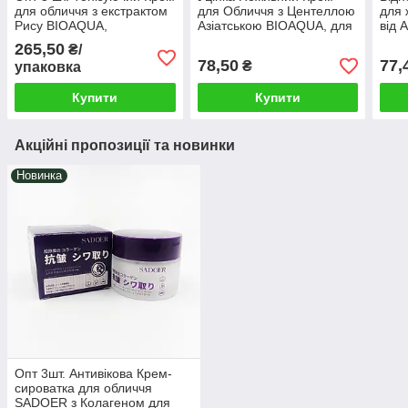
для обличчя з екстрактом
для Обличчя з Центеллою
для 
Рису BIOAQUA,
Азіатською BIOAQUA, для
від 
стимуляція вироблення
пружності та еластичності
екст
265,50
₴/
Колагену та молодість
шкіри, 50г
дере
78,50
77,
₴
упаковка
шкіри, 50г
нату
Купити
Купити
Акційні пропозиції та новинки
Новинка
Опт 3шт. Антивікова Крем-
сироватка для обличчя
SADOER з Колагеном для