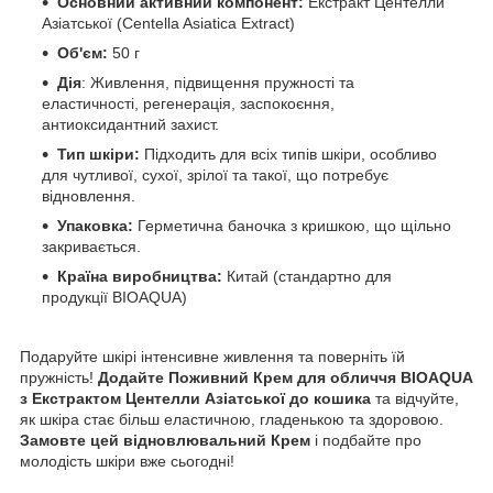
Основний активний компонент:
Екстракт Центелли
Азіатської (Centella Asiatica Extract)
Об'єм:
50 г
Дія
: Живлення, підвищення пружності та
еластичності, регенерація, заспокоєння,
антиоксидантний захист.
Тип шкіри:
Підходить для всіх типів шкіри, особливо
для чутливої, сухої, зрілої та такої, що потребує
відновлення.
Упаковка:
Герметична баночка з кришкою, що щільно
закривається.
Країна виробництва:
Китай (стандартно для
продукції BIOAQUA)
Подаруйте шкірі інтенсивне живлення та поверніть їй
пружність!
Додайте Поживний Крем для обличчя BIOAQUA
з Екстрактом Центелли Азіатської до кошика
та відчуйте,
як шкіра стає більш еластичною, гладенькою та здоровою.
Замовте цей відновлювальний Крем
і подбайте про
молодість шкіри вже сьогодні!