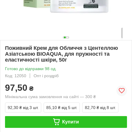
Поживний Крем для Обличчя з Центеллою
Азіатською BIOAQUA, для пружності та
еластичності шкіри, 50г
Готово до відправки 98 од.
Код: 12050
Опт і роздріб
97,50
₴
Мінімальна сума замовлення на сайті — 300 ₴
92,30 ₴
від 3 шт.
85,10 ₴
від 5 шт.
82,70 ₴
від 8 шт.
Купити