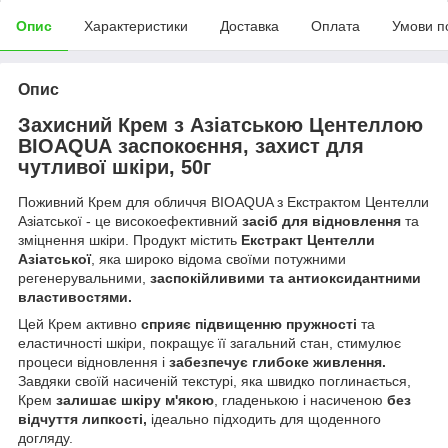
Опис
Характеристики
Доставка
Оплата
Умови п
Опис
Захисний Крем з Азіатською Центеллою
BIOAQUA заспокоєння, захист для
чутливої шкіри, 50г
Поживний Крем для обличчя BIOAQUA з Екстрактом Центелли
Азіатської - це високоефективний
засіб для відновлення
та
зміцнення шкіри. Продукт містить
Екстракт Центелли
Азіатської
, яка широко відома своїми потужними
регенерувальними,
заспокійливими та антиоксидантними
властивостями.
Цей Крем активно
сприяє підвищенню пружності
та
еластичності шкіри, покращує її загальний стан, стимулює
процеси відновлення і
забезпечує глибоке живлення.
Завдяки своїй насиченій текстурі, яка швидко поглинається,
Крем
залишає шкіру м'якою
, гладенькою і насиченою
без
відчуття липкості,
ідеально підходить для щоденного
догляду.