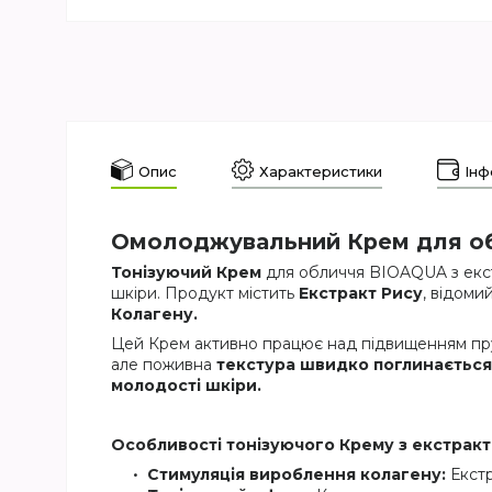
Опис
Характеристики
Інф
Омолоджувальний Крем для обл
Тонізуючий Крем
для обличчя BIOAQUA з екс
шкіри. Продукт містить
Екстракт Рису
, відом
Колагену.
Цей Крем активно працює над підвищенням пру
але поживна
текстура швидко поглинається
молодості шкіри.
Особливості тонізуючого Крему з екстрак
Стимуляція вироблення колагену:
Екстр