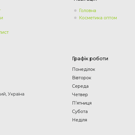
г
Головна
ки
Косметика оптом
лист
Графік роботи
Понеділок
Вівторок
Середа
ий, Україна
Четвер
Пʼятниця
Субота
Неділя