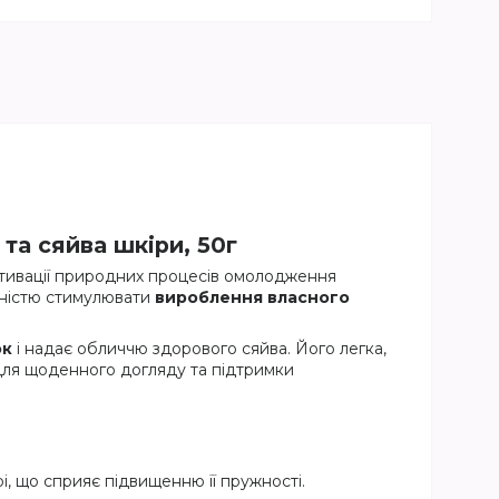
а сяйва шкіри, 50г
ктивації природних процесів омолодження
тністю стимулювати
вироблення власного
ок
і надає обличчю здорового сяйва. Його легка,
 для щоденного догляду та підтримки
і, що сприяє підвищенню її пружності.