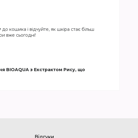
у
до кошика і відчуйте, як шкіра стає більш
ри вже сьогодні!
чя BIOAQUA з Екстрактом Рису, що
Відгуки