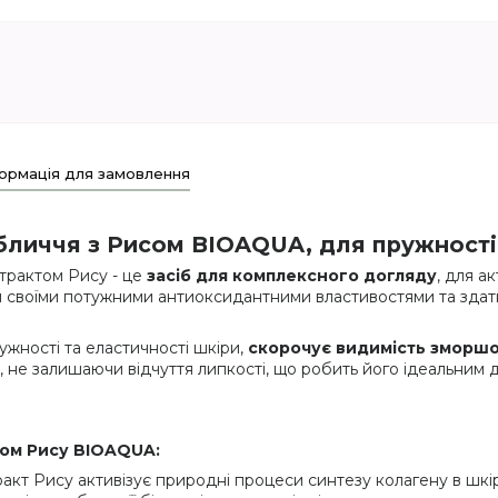
ормація для замовлення
иччя з Рисом BIOAQUA, для пружності т
трактом Рису - це
засіб для комплексного догляду
, для а
ий своїми потужними антиоксидантними властивостями та зда
жності та еластичності шкіри,
скорочує видимість зморш
, не залишаючи відчуття липкості, що робить його ідеальним
том Рису BIOAQUA:
акт Рису активізує природні процеси синтезу колагену в шкір