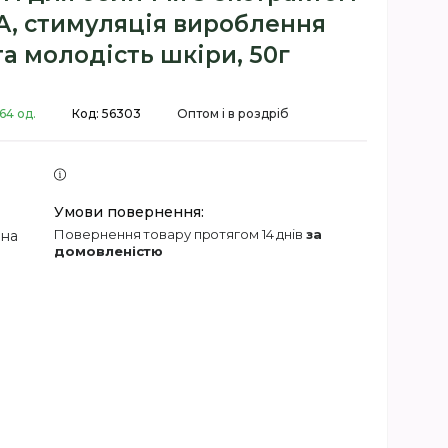
A, стимуляція вироблення
та молодість шкіри, 50г
64 од.
Код:
56303
Оптом і в роздріб
повернення товару протягом 14 днів
за
 на
домовленістю