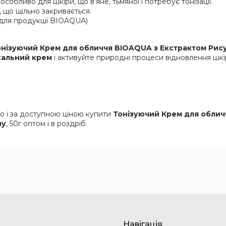
особливо для шкіри, що в'яне, тьмяної і потребує тонізації.
 що щільно закривається.
для продукції BIOAQUA)
нізуючий Крем для обличчя BIOAQUA з Екстрактом Рис
кальний крем
і активуйте природні процеси відновлення шкі
но і за доступною ціною купити
Тонізуючий Крем для облич
ну
, 50г оптом і в роздріб.
Навігація