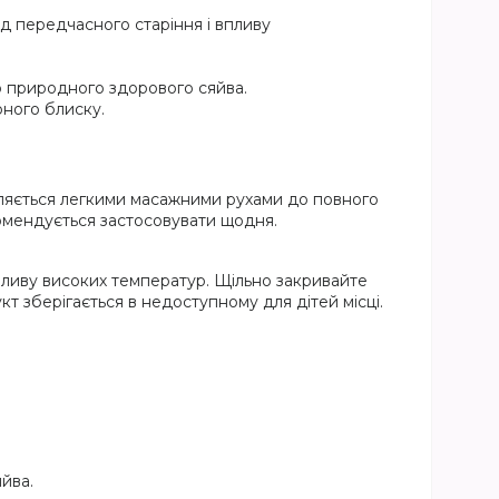
д передчасного старіння і впливу
ю природного здорового сяйва.
ного блиску.
оділяється легкими масажними рухами до повного
омендується застосовувати щодня.
пливу високих температур. Щільно закривайте
 зберігається в недоступному для дітей місці.
йва.