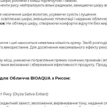
кіри, роблячи її більш підтягнутою і свіжою.
енти рису нейтралізують вільні радикали, захищаючи шкіру ві
 насичення шкіри вологою, усуваючи сухість і лущення.
освітленню шкіри, зменшенню пігментації і наданню обличч
ся:
Не обтяжує шкіру, створюючи комфортні відчуття без жир
личчя і шиї наноситься невелика кількість крему. Засіб розп
ого використання. Для досягнення максимального ефекту рек
у місці, уникаючи потрапляння прямих сонячних променів і в
ання висиханню і збереження ефективності продукту. Продукт
для Обличчя BIOAQUA з Рисом:
 Рису (Oryza Sativa Extract)
ксидантний захист, зволоження, вирівнювання тону, надання ся