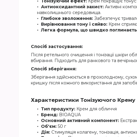
Тонізуючий ефект:
Крем покращує тонус ш
Антиоксидантний захист:
Активні компон
навколишнього середовища.
Глибоке зволоження:
Забезпечує тривале
Вирівнювання тону і сяйво:
Крем сприяє 
Легка формула, що швидко поглинаєть
Спосіб застосування:
Після ретельного очищення і тонізації шкіри об
вбирання. Підходить для ранкового та вечірнь
Спосіб зберігання:
Зберігання здійснюється в прохолодному, сухом
кришку після кожного використання для запобіг
Характеристики Тонізуючого Крему 
Тип продукту:
Крем для обличчя
Бренд:
BIOAQUA
Основний активний компонент:
Екстракт
Об'єм:
50 г
Дія:
Стимуляція колагену, тонізація, антио