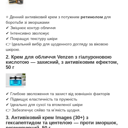
⭐ Денний антивіковий крем з потужним
ретинолом
для
боротьби зі зморшками
✔ Зміцнює контур обличчя
✔ Інтенсивно зволожує
✔ Покращує текстуру шкіри
👉 Ідеальний вибір для щоденного догляду за віковою
шкірою.
2.
Крем для обличчя
Venzen
з гіалуроновою
кислотою
—
захисний, з антивіковим ефектом,
50 г
✔ Глибоке зволоження та захист від зовнішніх факторів
✔ Підвищує еластичність та пружність
✔ Ідеально для сухої та втомленої шкіри
👉 Забезпечує сяйво та м’якість щодня.
3.
Антивіковий крем
Images
(30+) з
гексапептидом та центелою
—
проти зморшок,
регенеруючий, 50 г