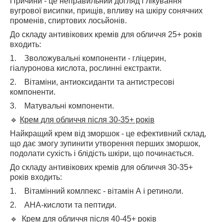
Причини - це неправильний догляд і лікування
вугрової висипки, прищів, впливу на шкіру сонячних
променів, спиртових лосьйонів.
До складу антивікових кремів для обличчя 25+ років
входить:
1. Зволожувальні компоненти - гліцерин,
гіалуронова кислота, рослинні екстракти.
2. Вітаміни, антиоксиданти та антистресові
компоненти.
3. Матувальні компоненти.
🔹
Крем для обличчя після 30-35+ років
Найкращий крем від зморшок - це ефективний склад,
що дає змогу зупинити утворення перших зморшок,
подолати сухість і блідість шкіри, що починається.
До складу антивікових кремів для обличчя 30-35+
років входить:
1. Вітамінний комлпекс - вітамін А і ретиноли.
2. АНА-кислоти та пептиди.
🔹
Крем для обличчя після 40-45+ років