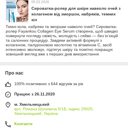
05.02.2026
Сироватка-ролер для шкіри навколо очей з
колагеном від зморшок, набряків, темних
кіл
Темні кола, набряки та зморшки навколо очей? Сироватка-
ролер Fayankou Collagen Eye Serum створена, щоб швидко
повернути погляду свіжість, молодість і сяйво — без інʼєкцій
та салонних процедур. Завдяки активній формулі з
колагеном, гіалуроновою кислотою та вітаміном C, засіб
інтенсивно зволожує, підтягує шкіру та помітно покращує
зовнішній вигляд вже з перших днів використання.
Про нас
100% позитивних з 644 відгуків за рік
Працює з 26.11.2020
м. Хмельницький
вул. Романа Шухевича 5/1Б, індекс 29025,
Хмельницький, Україна
Контакти