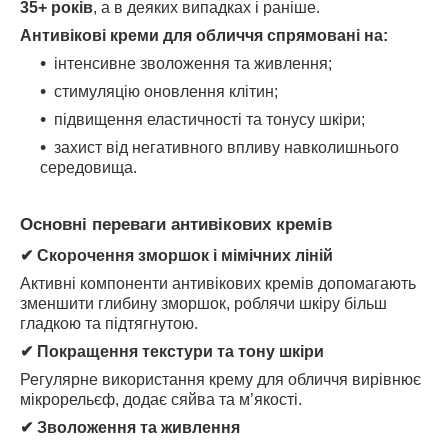
35+ років
, а в деяких випадках і раніше.
Антивікові креми для обличчя спрямовані на:
інтенсивне зволоження та живлення;
стимуляцію оновлення клітин;
підвищення еластичності та тонусу шкіри;
захист від негативного впливу навколишнього
середовища.
Основні переваги антивікових кремів
✔
Скорочення зморшок і мімічних ліній
Активні компоненти антивікових кремів допомагають
зменшити глибину зморшок, роблячи шкіру більш
гладкою та підтягнутою.
✔
Покращення текстури та тону шкіри
Регулярне використання крему для обличчя вирівнює
мікрорельєф, додає сяйва та м’якості.
✔
Зволоження та живлення