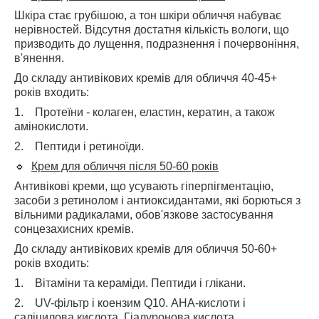
Шкіра стає грубішою, а тон шкіри обличчя набуває
нерівностей. Відсутня достатня кількість вологи, що
призводить до лущення, подразнення і почервоніння,
в'янення.
До складу антивікових кремів для обличчя 40-45+
років входить:
1. Протеїни - колаген, еластин, кератин, а також
амінокислоти.
2. Пептиди і ретиноїди.
🔹
Крем для обличчя після 50-60 років
Антивікові креми, що усувають гіперпігментацію,
засоби з ретинолом і антиоксидантами, які борються з
вільними радикалами, обов'язкове застосування
сонцезахисних кремів.
До складу антивікових кремів для обличчя 50-60+
років входить:
1. Вітаміни та кераміди. Пептиди і глікани.
2. UV-фільтр і коензим Q10. АНА-кислоти і
саліцилова кислота. Гіалуронова кислота.