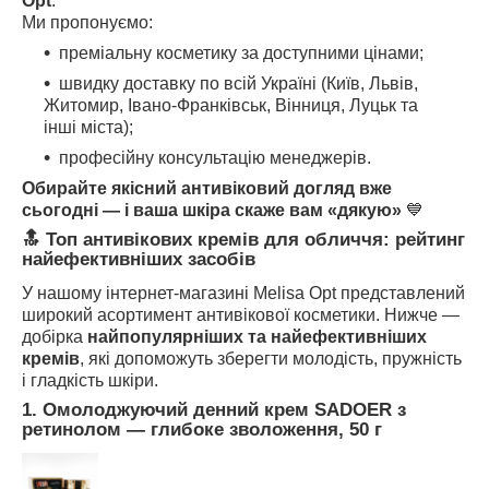
Opt
.
Ми пропонуємо:
преміальну косметику за доступними цінами;
швидку доставку по всій Україні (Київ, Львів,
Житомир, Івано-Франківськ, Вінниця, Луцьк та
інші міста);
професійну консультацію менеджерів.
Обирайте якісний антивіковий догляд вже
сьогодні — і ваша шкіра скаже вам «дякую»
💙
🔝 Топ антивікових кремів для обличчя: рейтинг
найефективніших засобів
У нашому інтернет-магазині Melisa Opt представлений
широкий асортимент антивікової косметики. Нижче —
добірка
найпопулярніших та найефективніших
кремів
, які допоможуть зберегти молодість, пружність
і гладкість шкіри.
1.
Омолоджуючий денний крем
SADOER
з
ретинолом
—
глибоке зволоження, 50 г