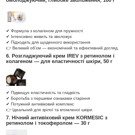
омолоджуючий, глибоке зволоження, 100 г
✔ Формула з колагеном для пружності
✔ Інтенсивно живить та зволожує
✔ Підходить для щоденного використання
👉 Великий об’єм — економічний та ефективний догляд.
6.
Розгладжуючий крем
IREV
з ретинолом і
колагеном
—
для еластичності шкіри, 50 г
✔ Підвищує еластичність та гладкість
✔ Боротьба з першими ознаками старіння
✔ Потужний антивіковий комплекс
👉 Ідеальний для зрілої та втомленої шкіри.
7.
Нічний антивіковий крем
KORMESIC
з
ретинолом і токоферолом
—
30 г